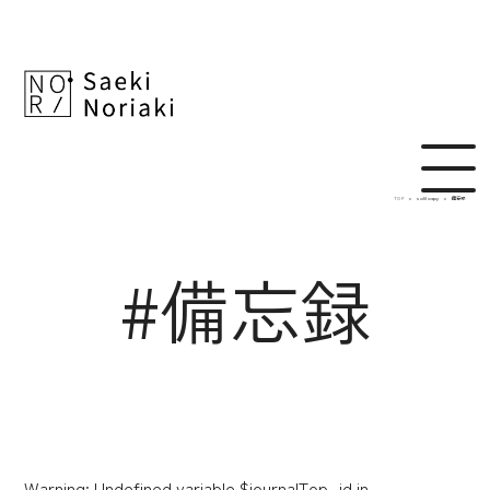
TOP
soliloquy
備忘録
#備忘録
Warning
: Undefined variable $journalTop_id in